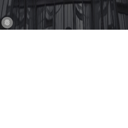
Ingenieurbüro für
technische Gebäudeausrüstung
Die ITG GmbH hat sich als Ingenieurbüro